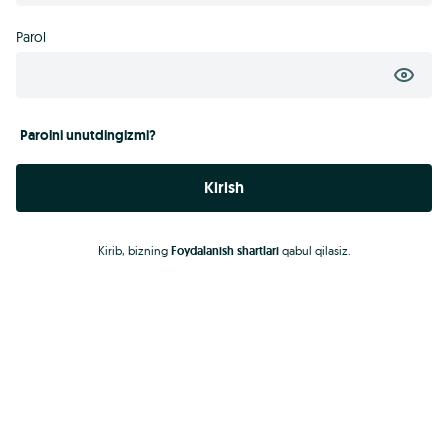
Parol
Parolni unutdingizmi?
Kirish
Kirib, bizning
Foydalanish shartlari
qabul qilasiz.