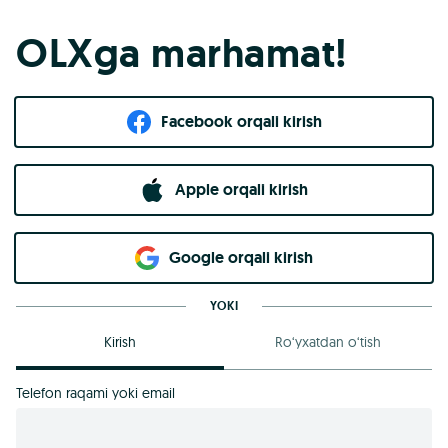
OLXga marhamat!
Facebook orqali kirish​
Apple orqali kirish
Goo​g​le orqali kirish
YOKI
Kirish
Ro‘yxatdan o‘tish
Telefon raqami yoki email