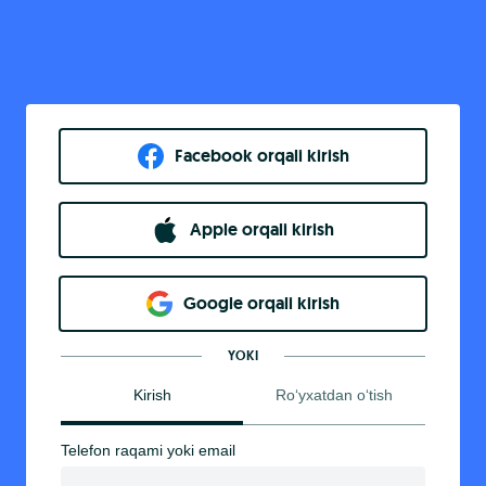
Facebook orqali kirish​
Apple orqali kirish
Goo​g​le orqali kirish
YOKI
Kirish
Ro‘yxatdan o‘tish
Telefon raqami yoki email