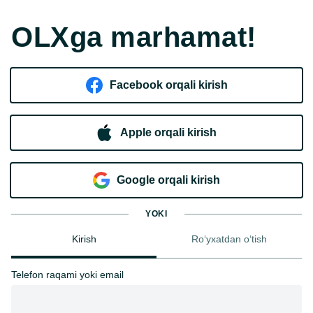
OLXga marhamat!
Facebook orqali kirish​
Apple orqali kirish
Goo​g​le orqali kirish
YOKI
Kirish
Ro‘yxatdan o‘tish
Telefon raqami yoki email