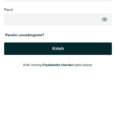
Parol
Parolni unutdingizmi?
Kirish
Kirib, bizning
Foydalanish shartlari
qabul qilasiz.