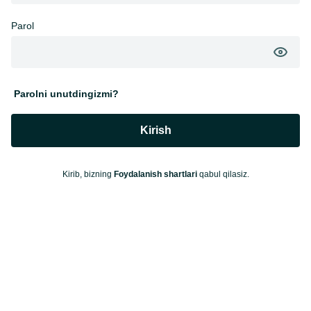
Parol
Parolni unutdingizmi?
Kirish
Kirib, bizning
Foydalanish shartlari
qabul qilasiz.