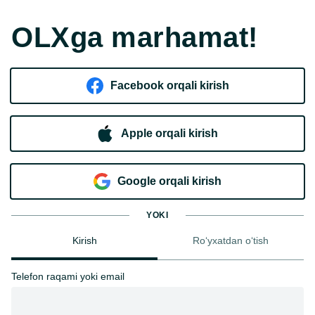
OLXga marhamat!
Facebook orqali kirish​
Apple orqali kirish
Goo​g​le orqali kirish
YOKI
Kirish
Ro‘yxatdan o‘tish
Telefon raqami yoki email