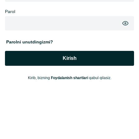
Parol
Parolni unutdingizmi?
Kirish
Kirib, bizning
Foydalanish shartlari
qabul qilasiz.