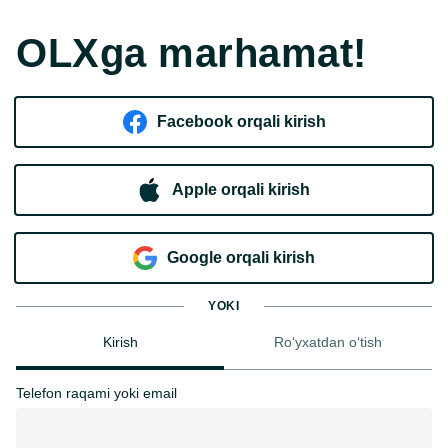
OLXga marhamat!
Facebook orqali kirish​
Apple orqali kirish
Goo​g​le orqali kirish
YOKI
Kirish
Ro‘yxatdan o‘tish
Telefon raqami yoki email