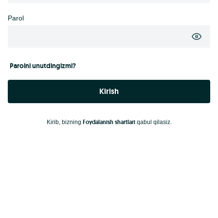
Parol
Parolni unutdingizmi?
Kirish
Foydalanish shartlari
Kirib, bizning
qabul qilasiz.