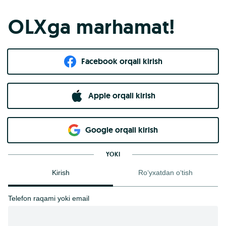
OLXga marhamat!
Facebook orqali kirish​
Apple orqali kirish
Goo​g​le orqali kirish
YOKI
Kirish
Ro‘yxatdan o‘tish
Telefon raqami yoki email