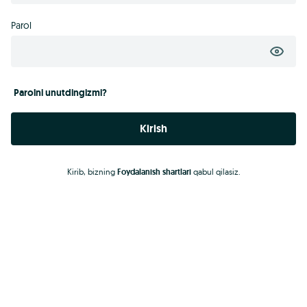
Parol
Parolni unutdingizmi?
Kirish
Kirib, bizning
Foydalanish shartlari
qabul qilasiz.