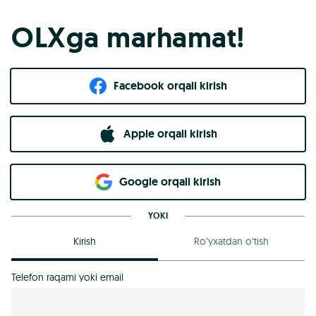
OLXga marhamat!
Facebook orqali kirish​
Apple orqali kirish
Goo​g​le orqali kirish
YOKI
Kirish
Ro‘yxatdan o‘tish
Telefon raqami yoki email