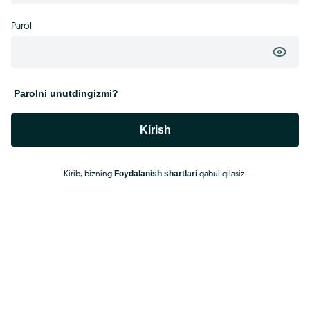
Parol
Parolni unutdingizmi?
Kirish
Kirib, bizning
qabul qilasiz.
Foydalanish shartlari