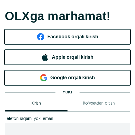
OLXga marhamat!
Facebook orqali kirish​
Apple orqali kirish
Goo​g​le orqali kirish
YOKI
Kirish
Ro‘yxatdan o‘tish
Telefon raqami yoki email