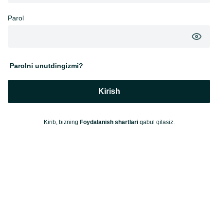
Parol
Parolni unutdingizmi?
Kirish
Kirib, bizning
Foydalanish shartlari
qabul qilasiz.