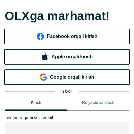
OLXga marhamat!
Facebook orqali kirish​
Apple orqali kirish
Goo​g​le orqali kirish
YOKI
Kirish
Ro‘yxatdan o‘tish
Telefon raqami yoki email