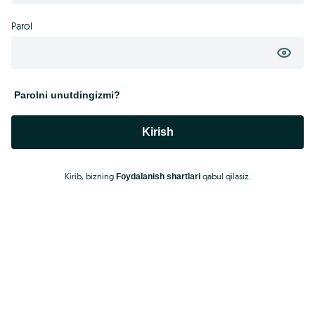
Parol
Parolni unutdingizmi?
Kirish
Kirib, bizning
qabul qilasiz.
Foydalanish shartlari