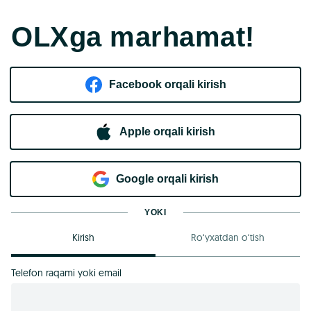
OLXga marhamat!
Facebook orqali kirish​
Apple orqali kirish
Goo​g​le orqali kirish
YOKI
Kirish
Ro‘yxatdan o‘tish
Telefon raqami yoki email