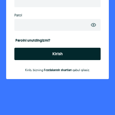
Parol
Parolni unutdingizmi?
Kirish
Kirib, bizning
Foydalanish shartlari
qabul qilasiz.