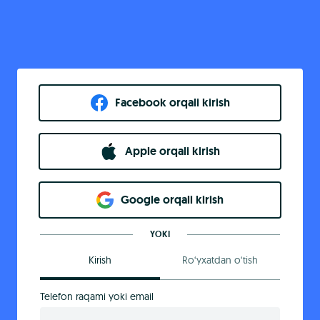
Facebook orqali kirish​
Apple orqali kirish
Goo​g​le orqali kirish
YOKI
Kirish
Ro‘yxatdan o‘tish
Telefon raqami yoki email