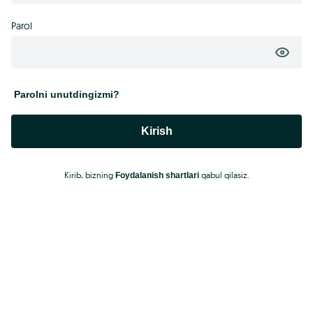
Parol
Parolni unutdingizmi?
Kirish
Kirib, bizning
qabul qilasiz.
Foydalanish shartlari