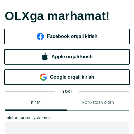
OLXga marhamat!
Facebook orqali kirish​
Apple orqali kirish
Goo​g​le orqali kirish
YOKI
Kirish
Ro‘yxatdan o‘tish
Telefon raqami yoki email