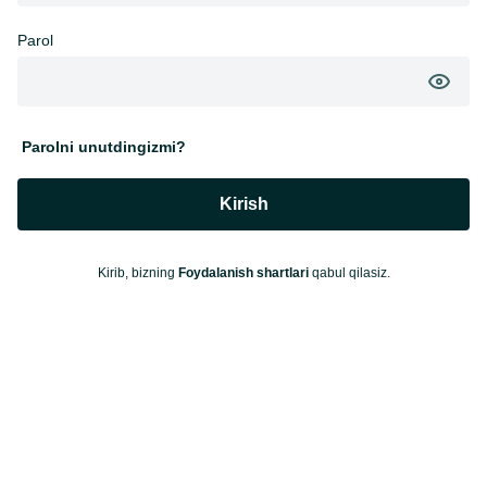
Parol
Parolni unutdingizmi?
Kirish
Kirib, bizning
Foydalanish shartlari
qabul qilasiz.