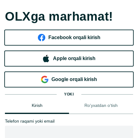
OLXga marhamat!
Facebook orqali kirish​
Apple orqali kirish
Goo​g​le orqali kirish
YOKI
Kirish
Ro‘yxatdan o‘tish
Telefon raqami yoki email