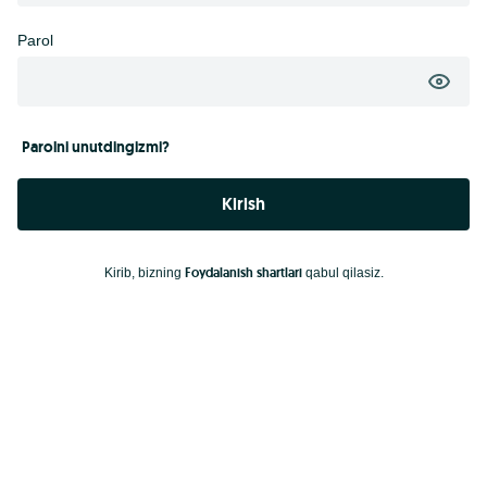
Parol
Parolni unutdingizmi?
Kirish
Foydalanish shartlari
Kirib, bizning
qabul qilasiz.