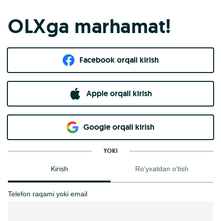
OLXga marhamat!
Facebook orqali kirish​
Apple orqali kirish
Goo​g​le orqali kirish
YOKI
Kirish
Ro‘yxatdan o‘tish
Telefon raqami yoki email