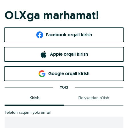
OLXga marhamat!
Facebook orqali kirish​
Apple orqali kirish
Goo​g​le orqali kirish
YOKI
Kirish
Ro‘yxatdan o‘tish
Telefon raqami yoki email