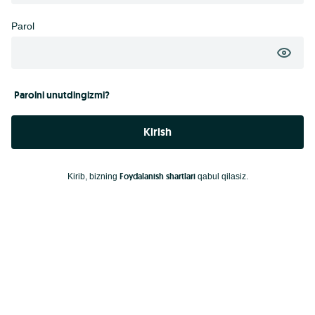
Parol
Parolni unutdingizmi?
Kirish
Foydalanish shartlari
Kirib, bizning
qabul qilasiz.