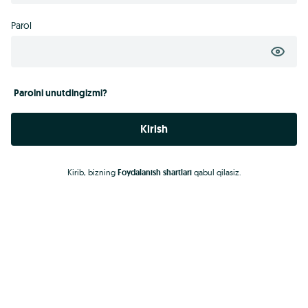
Parol
Parolni unutdingizmi?
Kirish
Kirib, bizning
Foydalanish shartlari
qabul qilasiz.