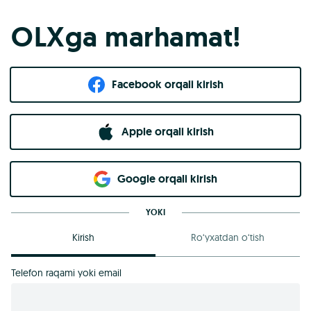
OLXga marhamat!
Facebook orqali kirish​
Apple orqali kirish
Goo​g​le orqali kirish
YOKI
Kirish
Ro‘yxatdan o‘tish
Telefon raqami yoki email