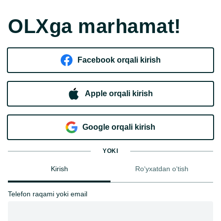
OLXga marhamat!
Facebook orqali kirish​
Apple orqali kirish
Goo​g​le orqali kirish
YOKI
Kirish
Ro‘yxatdan o‘tish
Telefon raqami yoki email