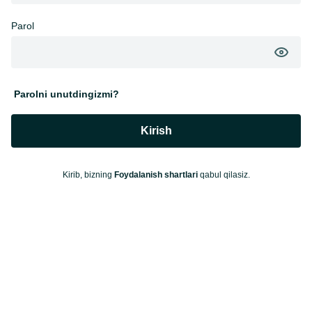
Parol
Parolni unutdingizmi?
Kirish
Kirib, bizning
Foydalanish shartlari
qabul qilasiz.