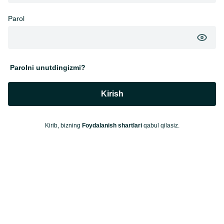
Parol
Parolni unutdingizmi?
Kirish
Kirib, bizning
Foydalanish shartlari
qabul qilasiz.