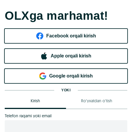
OLXga marhamat!
Facebook orqali kirish​
Apple orqali kirish
Goo​g​le orqali kirish
YOKI
Kirish
Ro‘yxatdan o‘tish
Telefon raqami yoki email