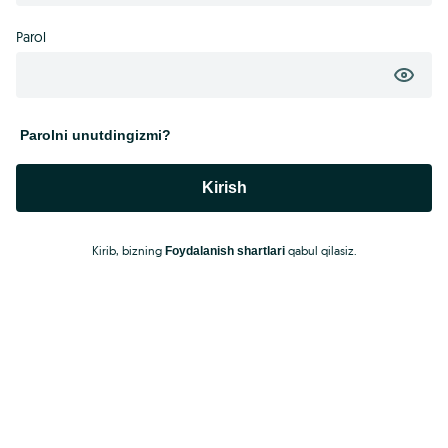
Parol
Parolni unutdingizmi?
Kirish
Kirib, bizning
qabul qilasiz.
Foydalanish shartlari