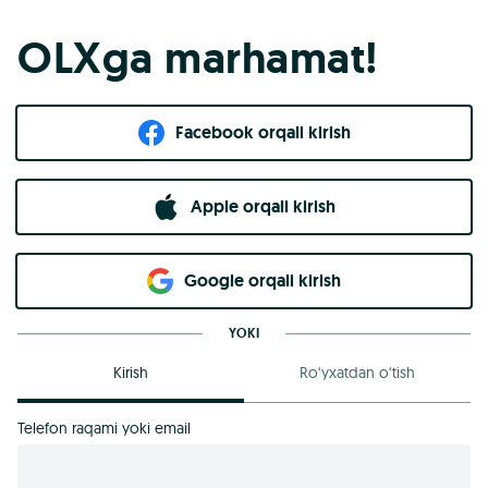
OLXga marhamat!
Facebook orqali kirish​
Apple orqali kirish
Goo​g​le orqali kirish
YOKI
Kirish
Ro‘yxatdan o‘tish
Telefon raqami yoki email