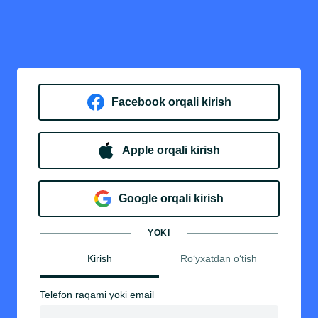
Facebook orqali kirish​
Apple orqali kirish
Goo​g​le orqali kirish
YOKI
Kirish
Ro‘yxatdan o‘tish
Telefon raqami yoki email