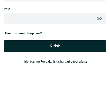
Parol
Parolni unutdingizmi?
Kirish
Kirib, bizning
qabul qilasiz.
Foydalanish shartlari