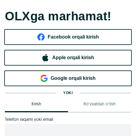
OLXga marhamat!
Facebook orqali kirish​
Apple orqali kirish
Goo​g​le orqali kirish
YOKI
Kirish
Ro‘yxatdan o‘tish
Telefon raqami yoki email