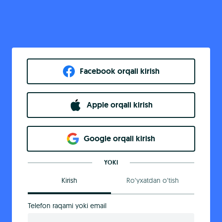
Facebook orqali kirish​
Apple orqali kirish
Goo​g​le orqali kirish
YOKI
Kirish
Ro‘yxatdan o‘tish
Telefon raqami yoki email