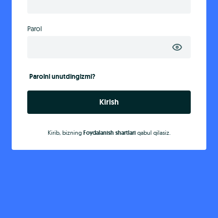
Parol
Parolni unutdingizmi?
Kirish
Kirib, bizning
Foydalanish shartlari
qabul qilasiz.