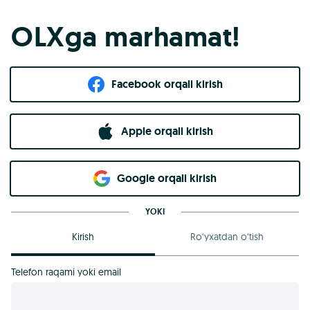
OLXga marhamat!
Facebook orqali kirish​
Apple orqali kirish
Goo​g​le orqali kirish
YOKI
Kirish
Ro‘yxatdan o‘tish
Telefon raqami yoki email