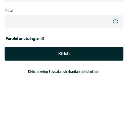
Parol
Parolni unutdingizmi?
Kirish
Kirib, bizning
Foydalanish shartlari
qabul qilasiz.