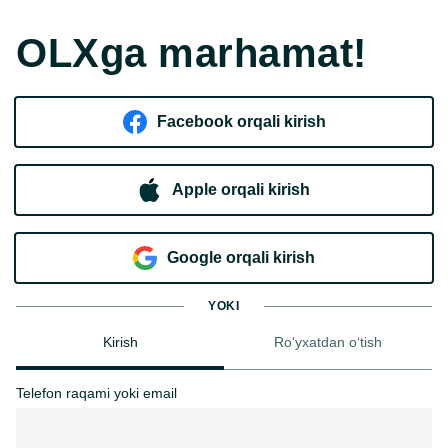
OLXga marhamat!
Facebook orqali kirish​
Apple orqali kirish
Goo​g​le orqali kirish
YOKI
Kirish
Ro‘yxatdan o‘tish
Telefon raqami yoki email