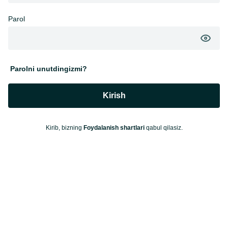
Parol
Parolni unutdingizmi?
Kirish
Kirib, bizning
Foydalanish shartlari
qabul qilasiz.