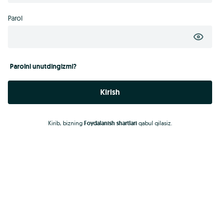
Parol
Parolni unutdingizmi?
Kirish
Kirib, bizning
Foydalanish shartlari
qabul qilasiz.