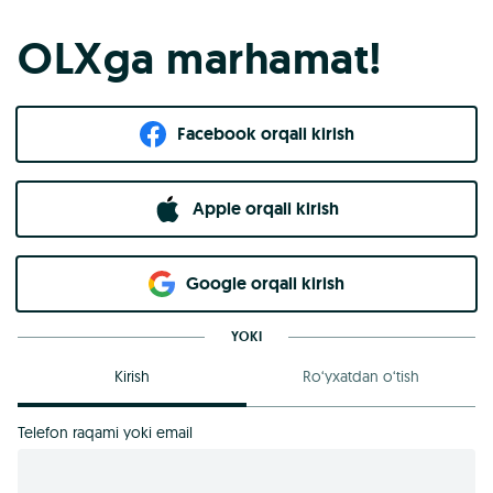
OLXga marhamat!
Facebook orqali kirish​
Apple orqali kirish
Goo​g​le orqali kirish
YOKI
Kirish
Ro‘yxatdan o‘tish
Telefon raqami yoki email