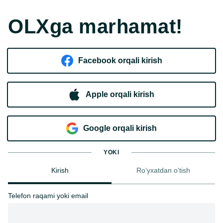
OLXga marhamat!
Facebook orqali kirish​
Apple orqali kirish
Goo​g​le orqali kirish
YOKI
Kirish
Ro‘yxatdan o‘tish
Telefon raqami yoki email