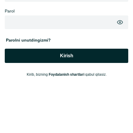
Parol
Parolni unutdingizmi?
Kirish
Kirib, bizning
Foydalanish shartlari
qabul qilasiz.