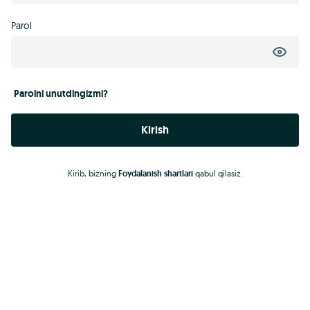
Parol
Parolni unutdingizmi?
Kirish
Kirib, bizning
Foydalanish shartlari
qabul qilasiz.