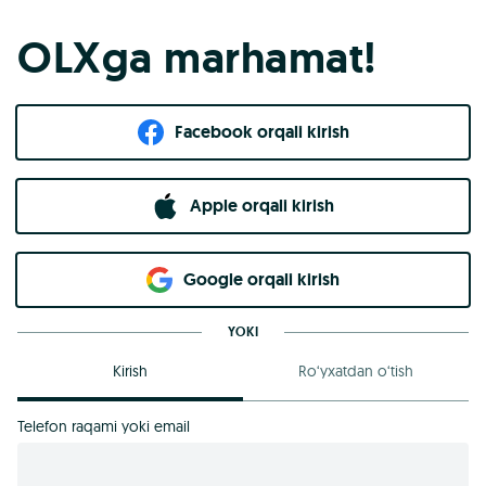
OLXga marhamat!
Facebook orqali kirish​
Apple orqali kirish
Goo​g​le orqali kirish
YOKI
Kirish
Ro‘yxatdan o‘tish
Telefon raqami yoki email