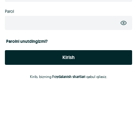
Parol
Parolni unutdingizmi?
Kirish
Kirib, bizning
Foydalanish shartlari
qabul qilasiz.