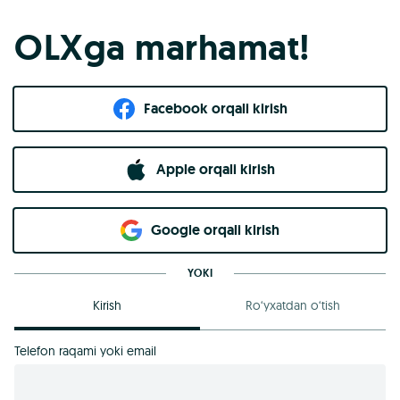
OLXga marhamat!
Facebook orqali kirish​
Apple orqali kirish
Goo​g​le orqali kirish
YOKI
Kirish
Ro‘yxatdan o‘tish
Telefon raqami yoki email