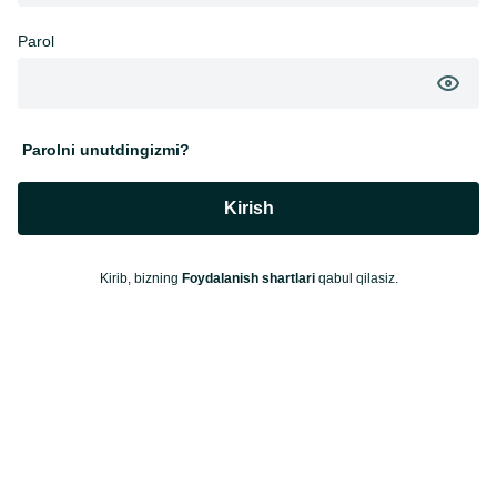
Parol
Parolni unutdingizmi?
Kirish
Kirib, bizning
Foydalanish shartlari
qabul qilasiz.