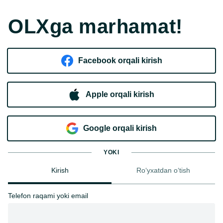
OLXga marhamat!
Facebook orqali kirish​
Apple orqali kirish
Goo​g​le orqali kirish
YOKI
Kirish
Ro‘yxatdan o‘tish
Telefon raqami yoki email