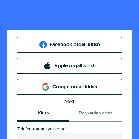
Facebook orqali kirish​
Apple orqali kirish
Goo​g​le orqali kirish
YOKI
Kirish
Ro‘yxatdan o‘tish
Telefon raqami yoki email