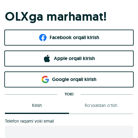
OLXga marhamat!
Facebook orqali kirish​
Apple orqali kirish
Goo​g​le orqali kirish
YOKI
Kirish
Ro‘yxatdan o‘tish
Telefon raqami yoki email