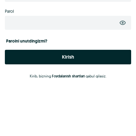
Parol
Parolni unutdingizmi?
Kirish
Kirib, bizning
Foydalanish shartlari
qabul qilasiz.