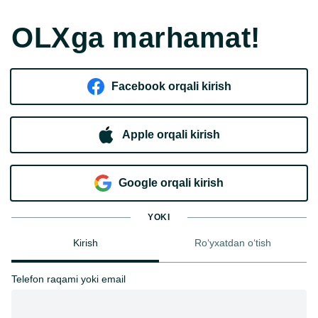
OLXga marhamat!
Facebook orqali kirish​
Apple orqali kirish
Goo​g​le orqali kirish
YOKI
Kirish
Ro‘yxatdan o‘tish
Telefon raqami yoki email