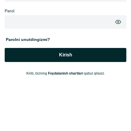
Parol
Parolni unutdingizmi?
Kirish
Kirib, bizning
Foydalanish shartlari
qabul qilasiz.