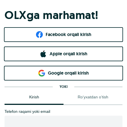
OLXga marhamat!
Facebook orqali kirish​
Apple orqali kirish
Goo​g​le orqali kirish
YOKI
Kirish
Ro‘yxatdan o‘tish
Telefon raqami yoki email