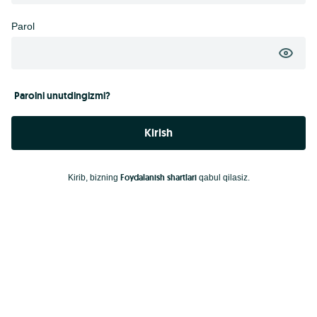
Parol
Parolni unutdingizmi?
Kirish
Foydalanish shartlari
Kirib, bizning
qabul qilasiz.