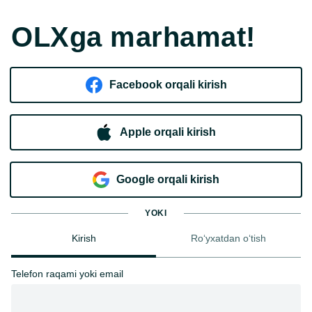
OLXga marhamat!
Facebook orqali kirish​
Apple orqali kirish
Goo​g​le orqali kirish
YOKI
Kirish
Ro‘yxatdan o‘tish
Telefon raqami yoki email