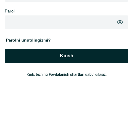
Parol
Parolni unutdingizmi?
Kirish
Kirib, bizning
Foydalanish shartlari
qabul qilasiz.