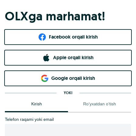
OLXga marhamat!
Facebook orqali kirish​
Apple orqali kirish
Goo​g​le orqali kirish
YOKI
Kirish
Ro‘yxatdan o‘tish
Telefon raqami yoki email