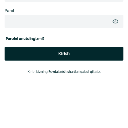
Parol
Parolni unutdingizmi?
Kirish
Foydalanish shartlari
Kirib, bizning
qabul qilasiz.