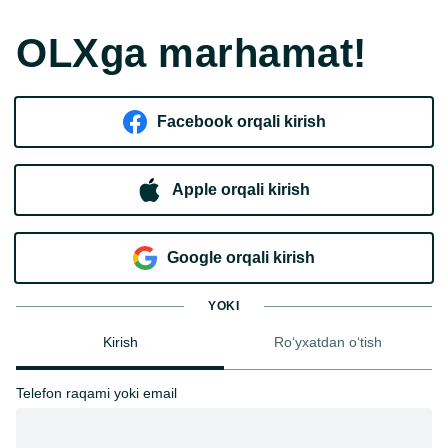
OLXga marhamat!
Facebook orqali kirish​
Apple orqali kirish
Goo​g​le orqali kirish
YOKI
Kirish
Ro‘yxatdan o‘tish
Telefon raqami yoki email