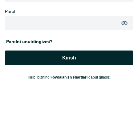
Parol
Parolni unutdingizmi?
Kirish
Kirib, bizning
Foydalanish shartlari
qabul qilasiz.