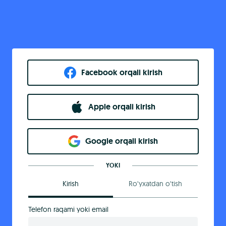
Facebook orqali kirish​
Apple orqali kirish
Goo​g​le orqali kirish
YOKI
Kirish
Ro‘yxatdan o‘tish
Telefon raqami yoki email