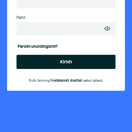
Parol
Parolni unutdingizmi?
Kirish
Kirib, bizning
Foydalanish shartlari
qabul qilasiz.