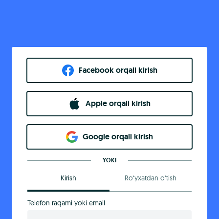
Facebook orqali kirish​
Apple orqali kirish
Goo​g​le orqali kirish
YOKI
Kirish
Ro‘yxatdan o‘tish
Telefon raqami yoki email