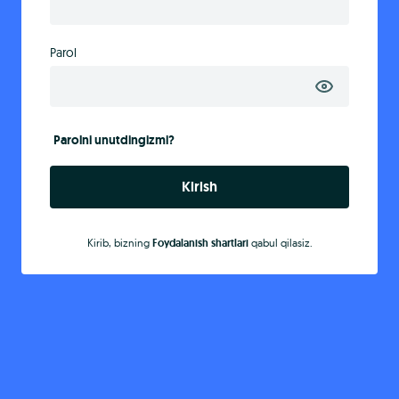
Parol
Parolni unutdingizmi?
Kirish
Kirib, bizning
Foydalanish shartlari
qabul qilasiz.