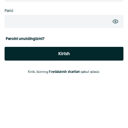
Parol
Parolni unutdingizmi?
Kirish
Kirib, bizning
Foydalanish shartlari
qabul qilasiz.