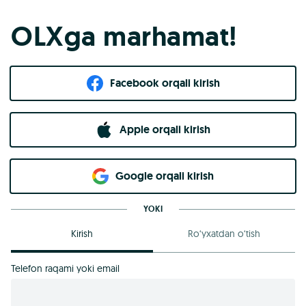
OLXga marhamat!
Facebook orqali kirish​
Apple orqali kirish
Goo​g​le orqali kirish
YOKI
Kirish
Ro‘yxatdan o‘tish
Telefon raqami yoki email