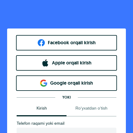
Facebook orqali kirish​
Apple orqali kirish
Goo​g​le orqali kirish
YOKI
Kirish
Ro‘yxatdan o‘tish
Telefon raqami yoki email