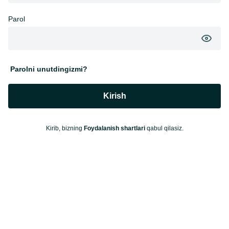
Parol
Parolni unutdingizmi?
Kirish
Kirib, bizning
Foydalanish shartlari
qabul qilasiz.