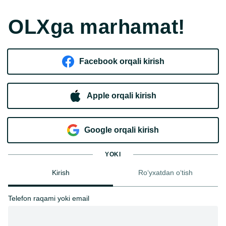
OLXga marhamat!
Facebook orqali kirish​
Apple orqali kirish
Goo​g​le orqali kirish
YOKI
Kirish
Ro‘yxatdan o‘tish
Telefon raqami yoki email