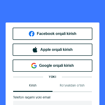
Facebook orqali kirish​
Apple orqali kirish
Goo​g​le orqali kirish
YOKI
Kirish
Ro‘yxatdan o‘tish
Telefon raqami yoki email