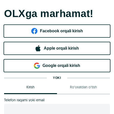
OLXga marhamat!
Facebook orqali kirish​
Apple orqali kirish
Goo​g​le orqali kirish
YOKI
Kirish
Ro‘yxatdan o‘tish
Telefon raqami yoki email