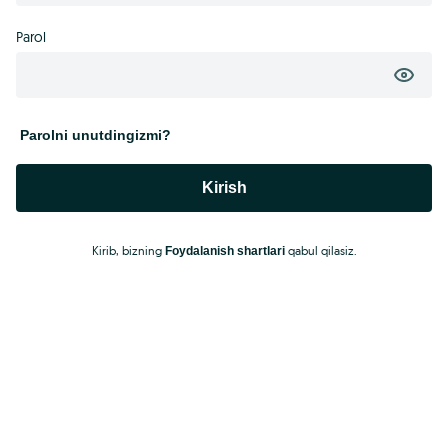
Parol
Parolni unutdingizmi?
Kirish
Kirib, bizning
qabul qilasiz.
Foydalanish shartlari