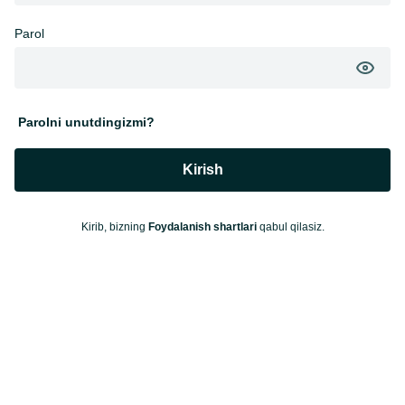
Parol
Parolni unutdingizmi?
Kirish
Kirib, bizning
Foydalanish shartlari
qabul qilasiz.