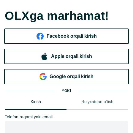
OLXga marhamat!
Facebook orqali kirish​
Apple orqali kirish
Goo​g​le orqali kirish
YOKI
Kirish
Ro‘yxatdan o‘tish
Telefon raqami yoki email