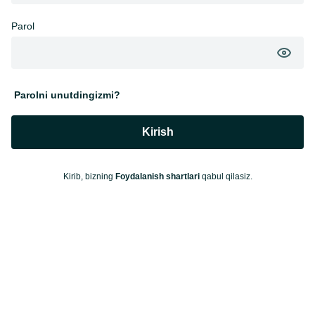
Parol
Parolni unutdingizmi?
Kirish
Kirib, bizning
Foydalanish shartlari
qabul qilasiz.