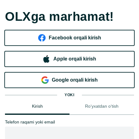
OLXga marhamat!
Facebook orqali kirish​
Apple orqali kirish
Goo​g​le orqali kirish
YOKI
Kirish
Ro‘yxatdan o‘tish
Telefon raqami yoki email