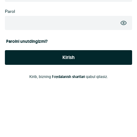
Parol
Parolni unutdingizmi?
Kirish
Foydalanish shartlari
Kirib, bizning
qabul qilasiz.