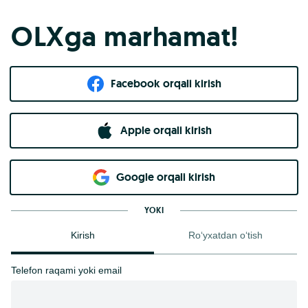
OLXga marhamat!
Facebook orqali kirish​
Apple orqali kirish
Goo​g​le orqali kirish
YOKI
Kirish
Ro‘yxatdan o‘tish
Telefon raqami yoki email