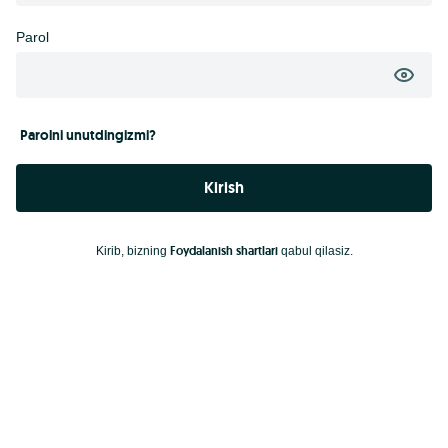
Parol
Parolni unutdingizmi?
Kirish
Foydalanish shartlari
Kirib, bizning
qabul qilasiz.