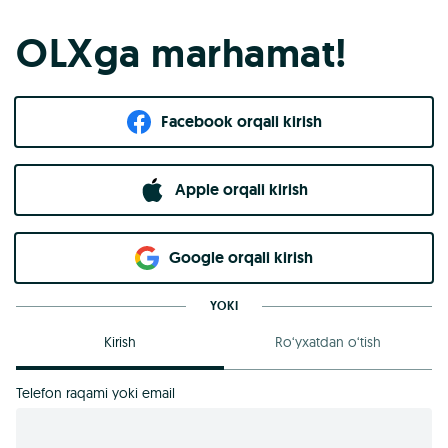
OLXga marhamat!
Facebook orqali kirish​
Apple orqali kirish
Goo​g​le orqali kirish
YOKI
Kirish
Ro‘yxatdan o‘tish
Telefon raqami yoki email