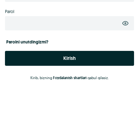
Parol
Parolni unutdingizmi?
Kirish
Kirib, bizning
Foydalanish shartlari
qabul qilasiz.