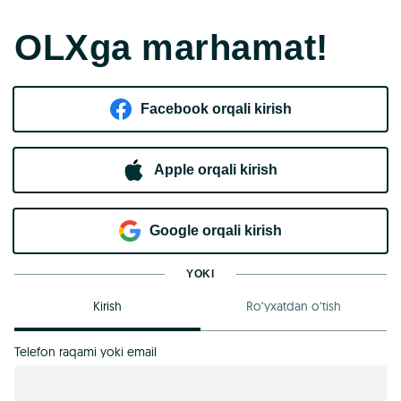
OLXga marhamat!
Facebook orqali kirish​
Apple orqali kirish
Goo​g​le orqali kirish
YOKI
Kirish
Ro‘yxatdan o‘tish
Telefon raqami yoki email