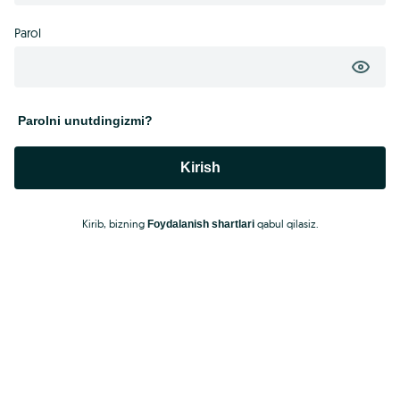
Parol
Parolni unutdingizmi?
Kirish
Kirib, bizning
qabul qilasiz.
Foydalanish shartlari